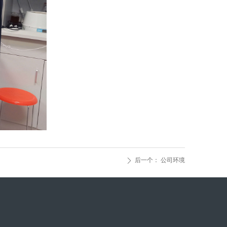
13750851665
后一个：
公司环境
ꄲ