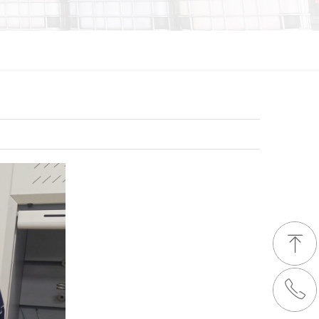
ꁸ
ꂅ
回到顶部